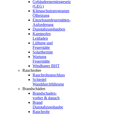
Gebäudeenergiengesetz
(GEG)
Klimaschutzprogramm
Ölheizung
Einzelraumfeuerstätten-
Anforderung
Dunstabzugshauben
Kaminofen
Leitfaden
Lüftung und
Feuerstätte
Solarthermie
Wartung
Feuerstätte
Windhager BHT
Rauchrohre
Rauchrohranschluss
Schiedel
Wanddurchführung
Brandschäden
Brandschaden-
vorher & danach
Brand
Dunstabzugshaube
Rauchrohr