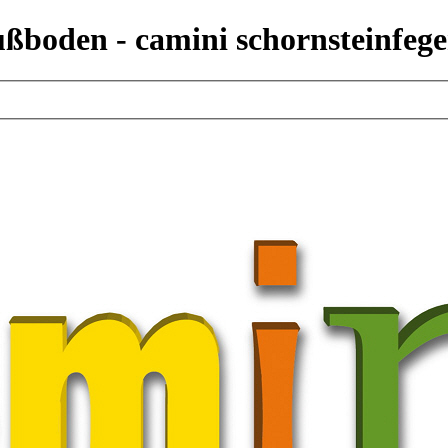
ußboden - camini schornsteinfe