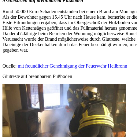
Aschekasten auf brennbarem Fußboden
Rund 50.000 Euro Schaden entstanden bei einem Brand am Montagnac
Als der Bewohner gegen 15.45 Uhr nach Hause kam, bemerkte er die V
Erste Erkundungen ergaben, dass im Obergeschoß der Holzboden vor 
Hilfe von Kettensägen geöffnet und das Füllmaterial heraus genomm
Da der 47-Jährige beim Betreten der Wohnung möglicherweise Rauch i
Verursacht wurde der Brand möglicherweise durch Glutreste, welche
Da einige der Deckenbalken durch das Feuer beschädigt wurden, musst
gegeben war
.
Quelle:
mit freundlicher Genehmigung der Feuerwehr Heilbronn
Glutreste auf brennbarem Fußboden